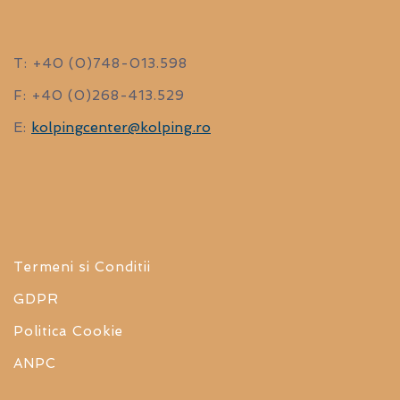
the hill if you can't be bothered to walk up
it, will stay again if I ever found myself in
T: +40 (0)748-013.598
brasvo and I would be asking for the same
F: +40 (0)268-413.529
room, food in the hotel was also
kolpingcenter@kolping.ro
E:
reasonable priced
MICHELLE WARD
Termeni si Conditii
GDPR
Politica Cookie
Un hotel făcut şi condus cu cap, elegant,
ANPC
cum puține am găsit în România. Recomand