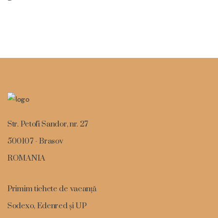
Este o locatie minunata, cu servicii excelente
si personal deosebit de atent dragut si
prietenos. Recomand cu toata increderea.
Str. Petofi Sandor, nr. 27
ANDREEA
500107 - Brasov
BUCIUMAN
ROMANIA
Primim tichete de vacanță
Great hotel, fab room with a fab view,
Sodexo, Edenred și UP
cheap stay and only a few quid in a taxi up